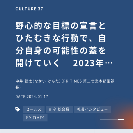
CULTURE 30
逆境では自分のスタン
スを変え“予想を裏切
り、期待を超える”【真
輔塾・前編】
山田真輔（やまだ しんすけ）（執行役員 兼 Jooto事業部
長）
DATE:2023.09.08
カルチャー
CxO
キャリア入社
Jooto