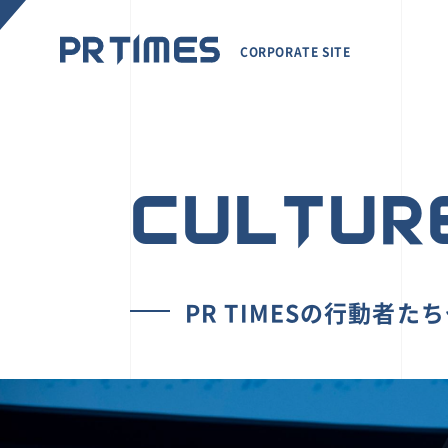
CORPORATE SITE
CULTUR
PR TIMESの行動者た