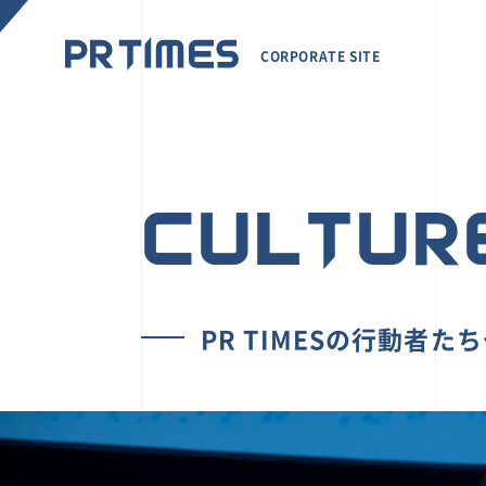
CORPORATE SITE
CULTUR
PR TIMESの行動者た