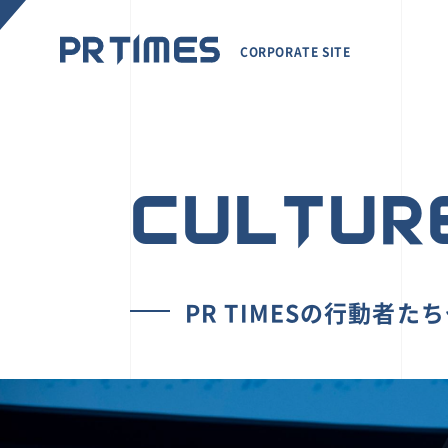
CORPORATE SITE
CULTUR
PR TIMESの行動者た