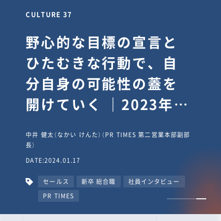
CULTURE 30
逆境では自分のスタン
スを変え“予想を裏切
り、期待を超える”【真
輔塾・前編】
山田真輔（やまだ しんすけ）（執行役員 兼 Jooto事業部
長）
DATE:2023.09.08
カルチャー
CxO
キャリア入社
Jooto