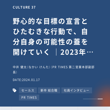
CULTURE 30
逆境では自分のスタン
スを変え“予想を裏切
り、期待を超える”【真
輔塾・前編】
山田真輔（やまだ しんすけ）（執行役員 兼 Jooto事業部
長）
DATE:2023.09.08
カルチャー
CxO
キャリア入社
Jooto