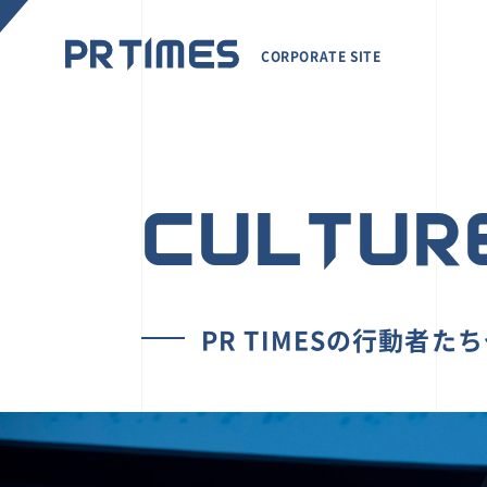
CORPORATE SITE
CULTUR
PR TIMESの行動者た