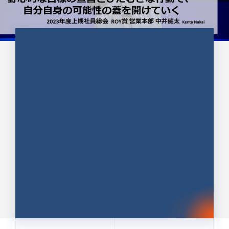
CULTURE 37
野心的な目標の宣言とひたむきな
行動で、自分自身の可能性の蓋を
開けていく ｜2023年度上期社...
中井 健太（なかい けんた）（PR TIMES 第二営業本
部副部長）
DATE:2024.01.17
セールス
新卒 総合職
社員インタビュー
PR TIMES