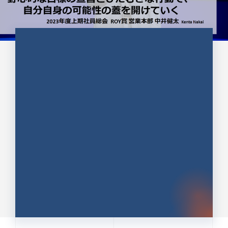
CULTURE 37
野心的な目標の宣言とひたむきな
行動で、自分自身の可能性の蓋を
開けていく ｜2023年度上期社...
中井 健太（なかい けんた）（PR TIMES 第二営業本
部副部長）
DATE:2024.01.17
セールス
新卒 総合職
社員インタビュー
PR TIMES