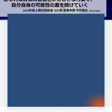
CULTURE 37
野心的な目標の宣言とひたむきな
行動で、自分自身の可能性の蓋を
開けていく ｜2023年度上期社...
中井 健太（なかい けんた）（PR TIMES 第二営業本
部副部長）
DATE:2024.01.17
セールス
新卒 総合職
社員インタビュー
PR TIMES