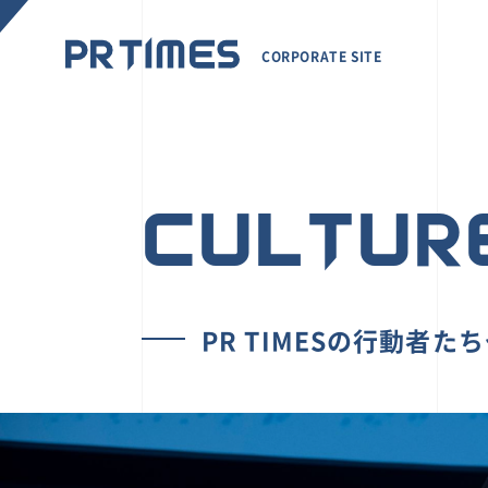
CORPORATE SITE
CULTUR
PR TIMESの行動者た