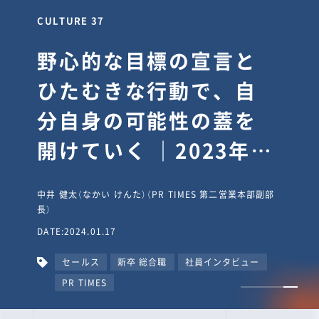
CULTURE 37
野心的な目標の宣言と
ひたむきな行動で、自
分自身の可能性の蓋を
開けていく ｜2023年度
上期社員総会受賞イン
中井 健太（なかい けんた）（PR TIMES 第二営業本部副部
タビュー #PR
長）
DATE:2024.01.17
TIMESな人たち
セールス
新卒 総合職
社員インタビュー
PR TIMES