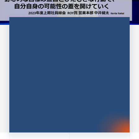
CULTURE 37
野心的な目標の宣言とひたむきな
行動で、自分自身の可能性の蓋を
開けていく ｜2023年度上期社...
中井 健太（なかい けんた）（PR TIMES 第二営業本
部副部長）
DATE:2024.01.17
セールス
新卒 総合職
社員インタビュー
PR TIMES