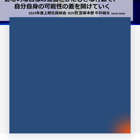
CULTURE 37
野心的な目標の宣言とひたむきな
行動で、自分自身の可能性の蓋を
開けていく ｜2023年度上期社...
中井 健太（なかい けんた）（PR TIMES 第二営業本
部副部長）
DATE:2024.01.17
セールス
新卒 総合職
社員インタビュー
PR TIMES