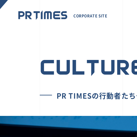
CORPORATE SITE
CULTUR
PR TIMESの行動者た