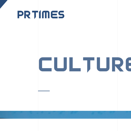
CORPORATE SITE
CULTUR
PR TIMESの行動者た