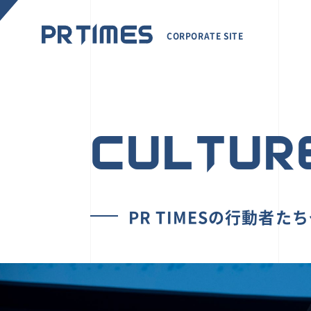
CORPORATE SITE
CULTUR
PR TIMESの行動者た