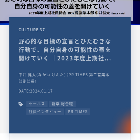
CULTURE 37
野心的な目標の宣言とひたむきな
行動で、自分自身の可能性の蓋を
開けていく ｜2023年度上期社...
中井 健太（なかい けんた）（PR TIMES 第二営業本
部副部長）
DATE:2024.01.17
セールス
新卒 総合職
社員インタビュー
PR TIMES