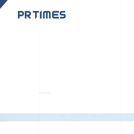
CORPORATE SITE
CULTUR
PR TIMESの行動者た