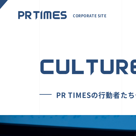
CORPORATE SITE
CULTUR
PR TIMESの行動者た