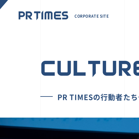
CORPORATE SITE
CULTUR
PR TIMESの行動者た