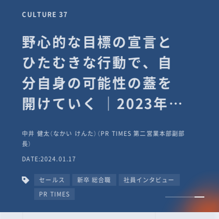
CULTURE 37
野心的な目標の宣言と
ひたむきな行動で、自
分自身の可能性の蓋を
開けていく ｜2023年度
上期社員総会受賞イン
中井 健太（なかい けんた）（PR TIMES 第二営業本部副部
タビュー #PR
長）
DATE:2024.01.17
TIMESな人たち
セールス
新卒 総合職
社員インタビュー
PR TIMES