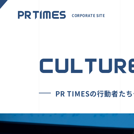
CORPORATE SITE
CULTUR
PR TIMESの行動者た