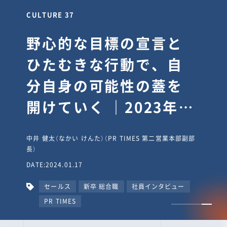
CULTURE 37
野心的な目標の宣言と
ひたむきな行動で、自
分自身の可能性の蓋を
開けていく ｜2023年度
上期社員総会受賞イン
中井 健太（なかい けんた）（PR TIMES 第二営業本部副部
タビュー #PR
長）
DATE:2024.01.17
TIMESな人たち
セールス
新卒 総合職
社員インタビュー
PR TIMES