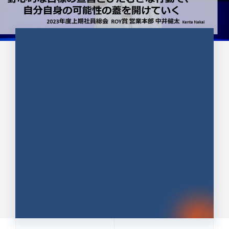
CULTURE 37
野心的な目標の宣言とひたむきな
行動で、自分自身の可能性の蓋を
開けていく ｜2023年度上期社...
中井 健太（なかい けんた）（PR TIMES 第二営業本
部副部長）
DATE:2024.01.17
セールス
新卒 総合職
社員インタビュー
PR TIMES