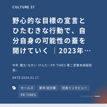
CULTURE 37
野心的な目標の宣言と
ひたむきな行動で、自
分自身の可能性の蓋を
開けていく ｜2023年度
上期社員総会受賞イン
中井 健太（なかい けんた）（PR TIMES 第二営業本部副部
タビュー #PR
長）
DATE:2024.01.17
TIMESな人たち
セールス
新卒 総合職
社員インタビュー
PR TIMES