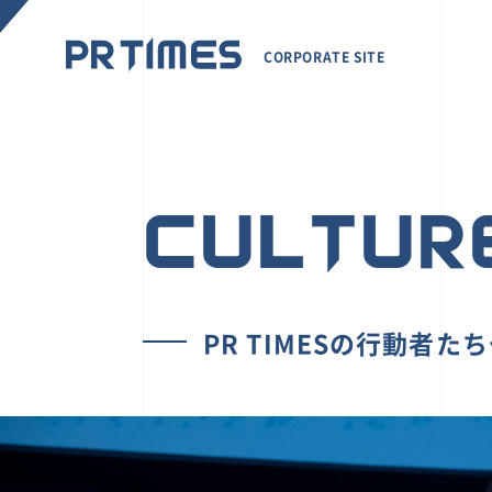
CORPORATE SITE
CULTUR
PR TIMESの行動者た