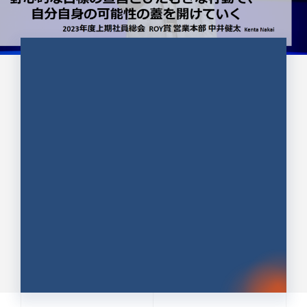
CULTURE 37
野心的な目標の宣言とひたむきな
行動で、自分自身の可能性の蓋を
開けていく ｜2023年度上期社...
中井 健太（なかい けんた）（PR TIMES 第二営業本
部副部長）
DATE:2024.01.17
セールス
新卒 総合職
社員インタビュー
PR TIMES