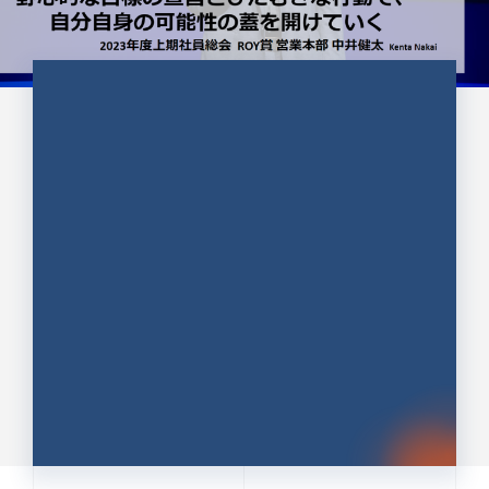
CULTURE 37
野心的な目標の宣言とひたむきな
行動で、自分自身の可能性の蓋を
開けていく ｜2023年度上期社...
中井 健太（なかい けんた）（PR TIMES 第二営業本
部副部長）
DATE:2024.01.17
セールス
新卒 総合職
社員インタビュー
PR TIMES