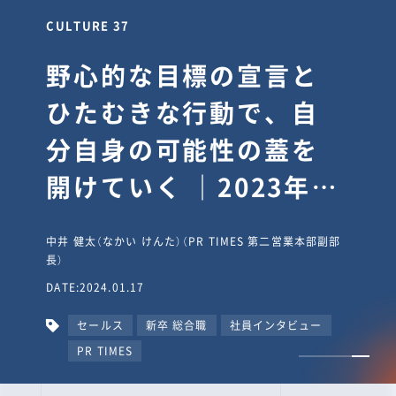
CULTURE 30
逆境では自分のスタン
スを変え“予想を裏切
り、期待を超える”【真
輔塾・前編】
山田真輔（やまだ しんすけ）（執行役員 兼 Jooto事業部
長）
DATE:2023.09.08
カルチャー
CxO
キャリア入社
Jooto