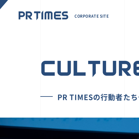
CORPORATE SITE
CULTUR
PR TIMESの行動者た