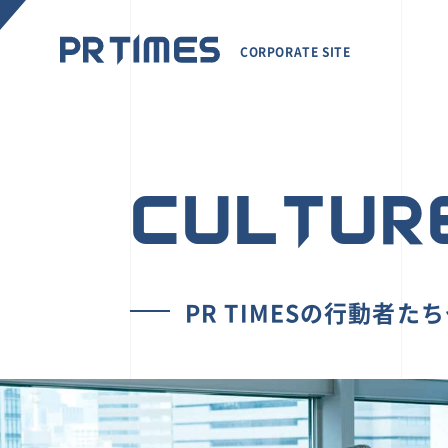
CORPORATE SITE
CULTUR
PR TIMESの行動者た