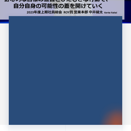
CULTURE 37
野心的な目標の宣言とひたむきな
行動で、自分自身の可能性の蓋を
開けていく ｜2023年度上期社...
中井 健太（なかい けんた）（PR TIMES 第二営業本
部副部長）
DATE:2024.01.17
セールス
新卒 総合職
社員インタビュー
PR TIMES