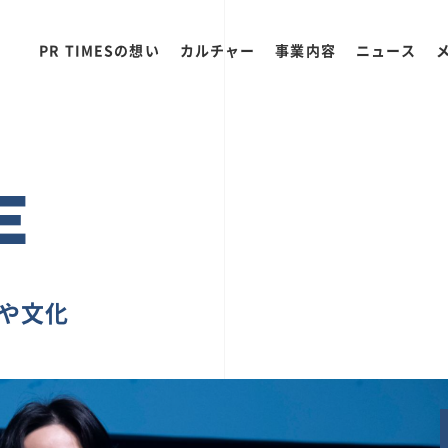
PR TIMESの想い
カルチャー
事業内容
ニュース
E
ちや文化