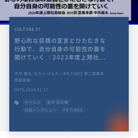
CULTURE 37
野心的な目標の宣言とひたむきな
行動で、自分自身の可能性の蓋を
開けていく ｜2023年度上期社...
中井 健太（なかい けんた）（PR TIMES 第二営業本
部副部長）
DATE:2024.01.17
セールス
新卒 総合職
社員インタビュー
PR TIMES