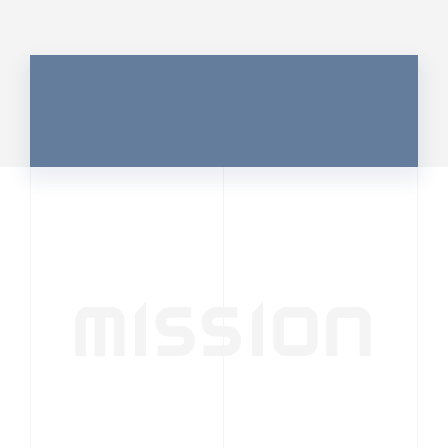
MISSION
行動者発の情報が、
人の心を揺さぶる
時代へ