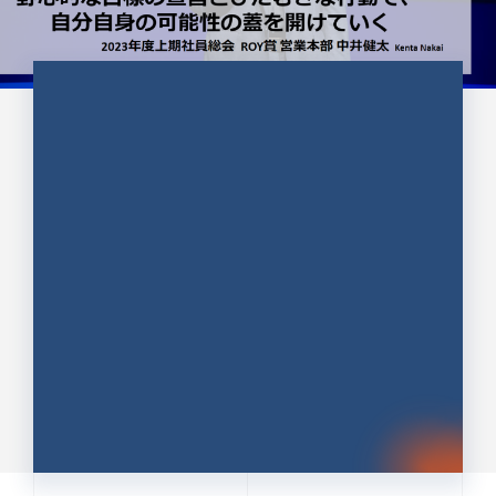
CULTURE 37
野心的な目標の宣言とひたむきな
行動で、自分自身の可能性の蓋を
開けていく ｜2023年度上期社...
中井 健太（なかい けんた）（PR TIMES 第二営業本
部副部長）
DATE:2024.01.17
セールス
新卒 総合職
社員インタビュー
PR TIMES