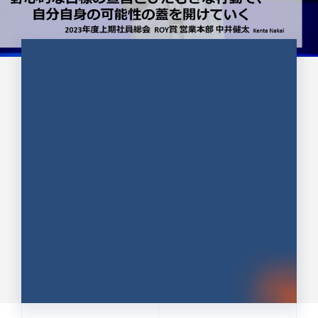
CULTURE 37
野心的な目標の宣言とひたむきな
行動で、自分自身の可能性の蓋を
開けていく ｜2023年度上期社...
中井 健太（なかい けんた）（PR TIMES 第二営業本
部副部長）
DATE:2024.01.17
セールス
新卒 総合職
社員インタビュー
PR TIMES