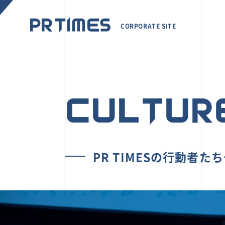
CORPORATE SITE
CULTUR
PR TIMESの行動者た