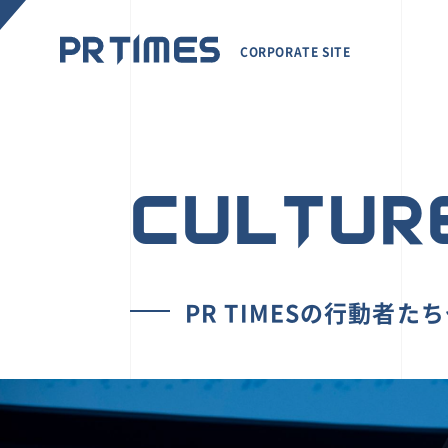
CORPORATE SITE
CULTUR
PR TIMESの行動者た