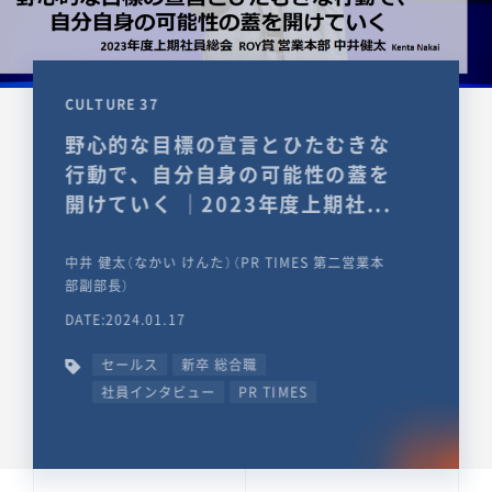
CULTURE 37
野心的な目標の宣言とひたむきな
行動で、自分自身の可能性の蓋を
開けていく ｜2023年度上期社...
中井 健太（なかい けんた）（PR TIMES 第二営業本
部副部長）
DATE:2024.01.17
セールス
新卒 総合職
社員インタビュー
PR TIMES