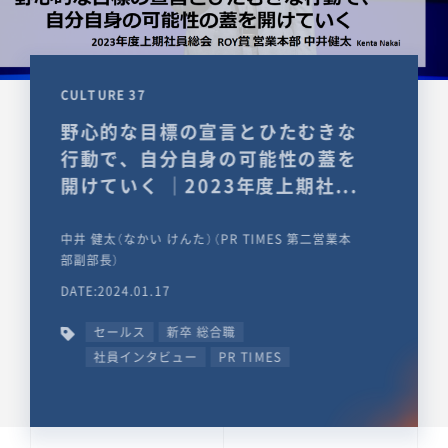
CULTURE 37
野心的な目標の宣言とひたむきな
行動で、自分自身の可能性の蓋を
開けていく ｜2023年度上期社...
中井 健太（なかい けんた）（PR TIMES 第二営業本
部副部長）
DATE:2024.01.17
セールス
新卒 総合職
社員インタビュー
PR TIMES