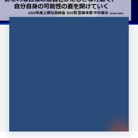
CULTURE 37
野心的な目標の宣言とひたむきな
行動で、自分自身の可能性の蓋を
開けていく ｜2023年度上期社...
中井 健太（なかい けんた）（PR TIMES 第二営業本
部副部長）
DATE:2024.01.17
セールス
新卒 総合職
社員インタビュー
PR TIMES