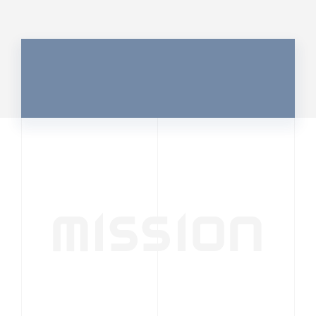
MISSION
行動者発の情報が、
人の心を揺さぶる
時代へ