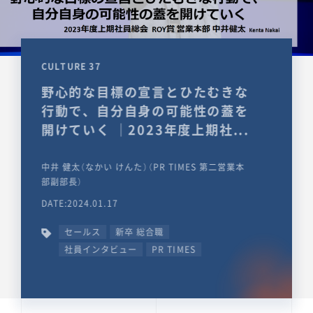
CULTURE 37
野心的な目標の宣言とひたむきな
行動で、自分自身の可能性の蓋を
開けていく ｜2023年度上期社...
中井 健太（なかい けんた）（PR TIMES 第二営業本
部副部長）
DATE:2024.01.17
セールス
新卒 総合職
社員インタビュー
PR TIMES