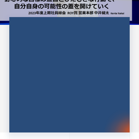
CULTURE 37
野心的な目標の宣言とひたむきな
行動で、自分自身の可能性の蓋を
開けていく ｜2023年度上期社...
中井 健太（なかい けんた）（PR TIMES 第二営業本
部副部長）
DATE:2024.01.17
セールス
新卒 総合職
社員インタビュー
PR TIMES