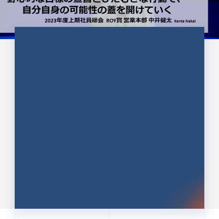
CULTURE 37
野心的な目標の宣言とひたむきな
行動で、自分自身の可能性の蓋を
開けていく ｜2023年度上期社...
中井 健太（なかい けんた）（PR TIMES 第二営業本
部副部長）
DATE:2024.01.17
セールス
新卒 総合職
社員インタビュー
PR TIMES