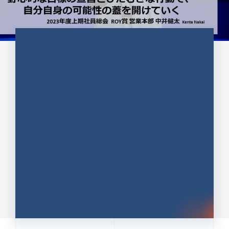
CULTURE 37
野心的な目標の宣言とひたむきな
行動で、自分自身の可能性の蓋を
開けていく ｜2023年度上期社...
中井 健太（なかい けんた）（PR TIMES 第二営業本
部副部長）
DATE:2024.01.17
セールス
新卒 総合職
社員インタビュー
PR TIMES