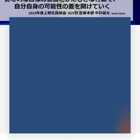
CULTURE 37
野心的な目標の宣言とひたむきな
行動で、自分自身の可能性の蓋を
開けていく ｜2023年度上期社...
中井 健太（なかい けんた）（PR TIMES 第二営業本
部副部長）
DATE:2024.01.17
セールス
新卒 総合職
社員インタビュー
PR TIMES