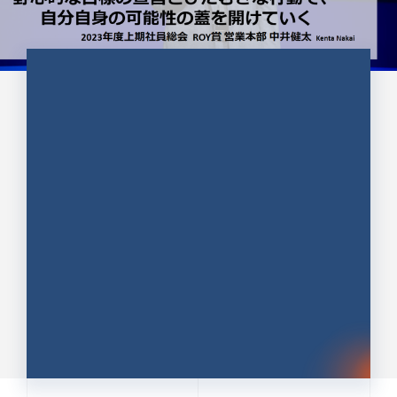
CULTURE 37
野心的な目標の宣言とひたむきな
行動で、自分自身の可能性の蓋を
開けていく ｜2023年度上期社...
中井 健太（なかい けんた）（PR TIMES 第二営業本
部副部長）
DATE:2024.01.17
セールス
新卒 総合職
社員インタビュー
PR TIMES