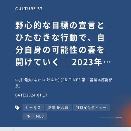
CULTURE 30
逆境では自分のスタン
スを変え“予想を裏切
り、期待を超える”【真
輔塾・前編】
山田真輔（やまだ しんすけ）（執行役員 兼 Jooto事業部
長）
DATE:2023.09.08
カルチャー
CxO
キャリア入社
Jooto