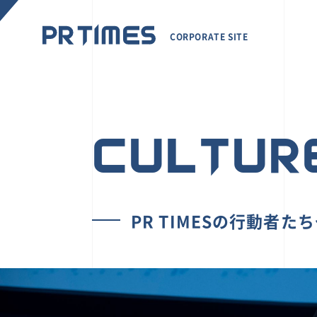
CORPORATE SITE
CULTUR
PR TIMESの行動者た