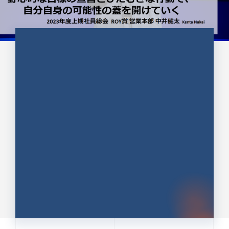
CULTURE 37
野心的な目標の宣言とひたむきな
行動で、自分自身の可能性の蓋を
開けていく ｜2023年度上期社...
中井 健太（なかい けんた）（PR TIMES 第二営業本
部副部長）
DATE:2024.01.17
セールス
新卒 総合職
社員インタビュー
PR TIMES