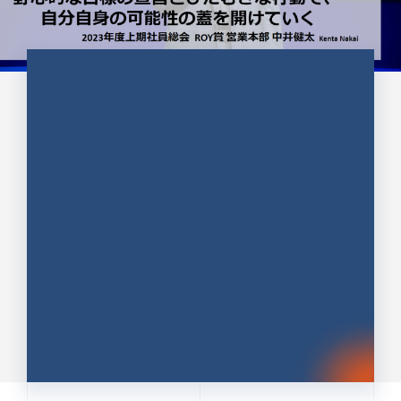
CULTURE 37
野心的な目標の宣言とひたむきな
行動で、自分自身の可能性の蓋を
開けていく ｜2023年度上期社...
中井 健太（なかい けんた）（PR TIMES 第二営業本
部副部長）
DATE:2024.01.17
セールス
新卒 総合職
社員インタビュー
PR TIMES