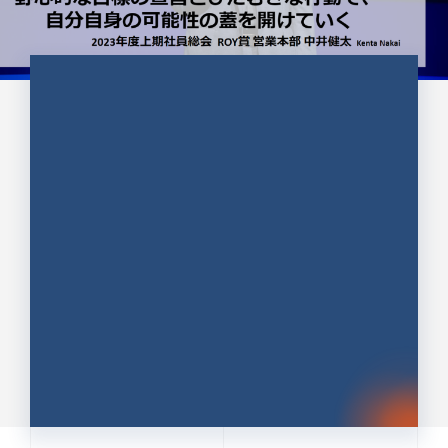
CULTURE 37
野心的な目標の宣言とひたむきな
行動で、自分自身の可能性の蓋を
開けていく ｜2023年度上期社...
中井 健太（なかい けんた）（PR TIMES 第二営業本
部副部長）
DATE:2024.01.17
セールス
新卒 総合職
社員インタビュー
PR TIMES