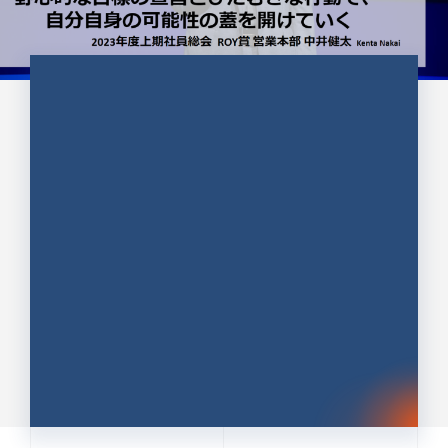
CULTURE 37
野心的な目標の宣言とひたむきな
行動で、自分自身の可能性の蓋を
開けていく ｜2023年度上期社...
中井 健太（なかい けんた）（PR TIMES 第二営業本
部副部長）
DATE:2024.01.17
セールス
新卒 総合職
社員インタビュー
PR TIMES