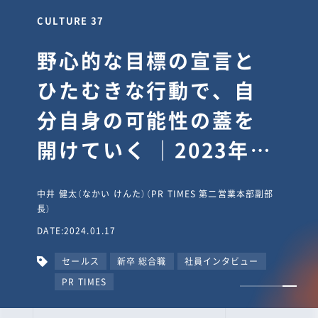
CULTURE 30
逆境では自分のスタン
スを変え“予想を裏切
り、期待を超える”【真
輔塾・前編】
山田真輔（やまだ しんすけ）（執行役員 兼 Jooto事業部
長）
DATE:2023.09.08
カルチャー
CxO
キャリア入社
Jooto