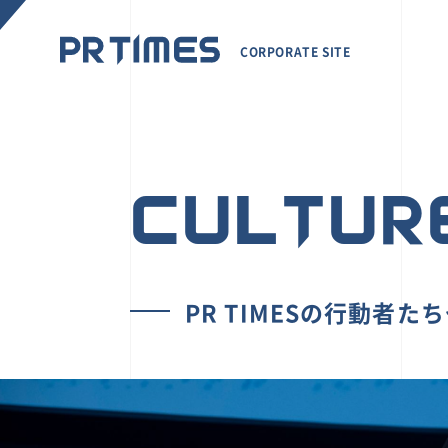
CORPORATE SITE
CULTUR
PR TIMESの行動者た