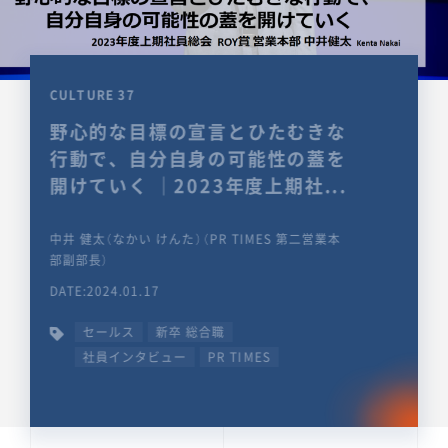
CULTURE 37
野心的な目標の宣言とひたむきな
行動で、自分自身の可能性の蓋を
開けていく ｜2023年度上期社...
中井 健太（なかい けんた）（PR TIMES 第二営業本
部副部長）
DATE:2024.01.17
セールス
新卒 総合職
社員インタビュー
PR TIMES