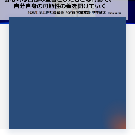
CULTURE 37
野心的な目標の宣言とひたむきな
行動で、自分自身の可能性の蓋を
開けていく ｜2023年度上期社...
中井 健太（なかい けんた）（PR TIMES 第二営業本
部副部長）
DATE:2024.01.17
セールス
新卒 総合職
社員インタビュー
PR TIMES